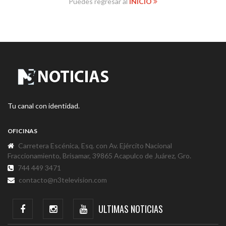
Puedes regresar al
INICIO
Tu canal con identidad.
OFICINAS
Carretera Escénica, Esq. con Av. Ejército Nacional
Fraccionamiento, Brisamar, 39865 Acapulco de Juárez, Gro.
744 449 3471
contacto@n3television.com
ULTIMAS NOTICIAS