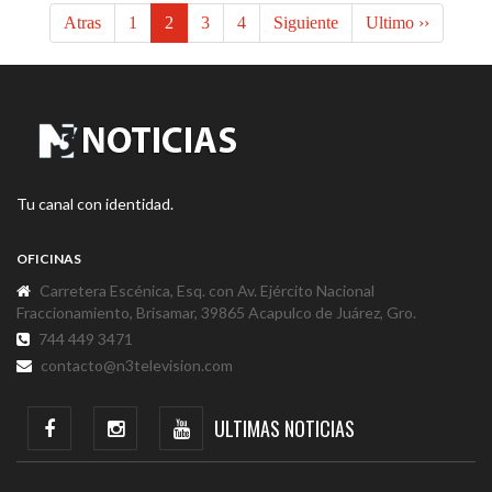
Atras
1
2
3
4
Siguiente
Ultimo ››
Tu canal con identidad.
OFICINAS
Carretera Escénica, Esq. con Av. Ejército Nacional
Fraccionamiento, Brisamar, 39865 Acapulco de Juárez, Gro.
744 449 3471
contacto@n3television.com
ULTIMAS NOTICIAS