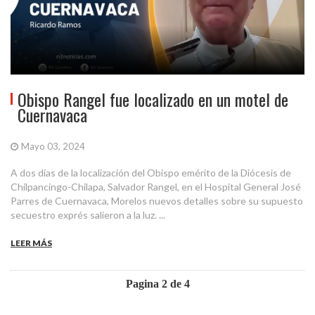
Obispo Rangel fue localizado en un motel de
Cuernavaca
Mayo 03, 2024
A dos días de la localización del Obispo emérito de la Diócesis de
Chilpancingo-Chilapa, Salvador Rangel, en el Hospital General José
Parres de Cuernavaca, Morelos nuevos detalles sobre su supuesto
secuestro exprés salieron a la luz. ...
LEER MÁS
Pagina 2 de 4