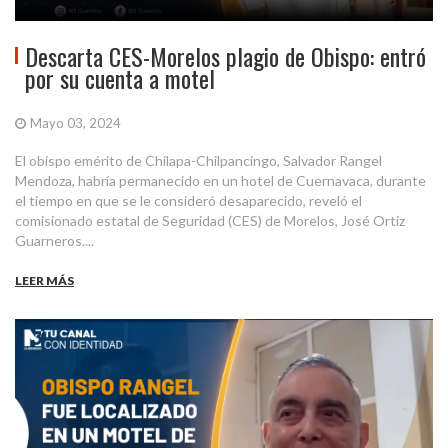
Descarta CES-Morelos plagio de Obispo: entró
por su cuenta a motel
Mayo 03, 2024
El obispo emérito de Chilapa-Chilpancingo, Salvador Rangel
Mendoza, habría permanecido en un hotel de Cuernavaca, durante
el tiempo en que se le consideró desaparecido, reveló el
comisionado estatal de Seguridad (CES) de Morelos, José Ortiz
Guarneros....
LEER MÁS