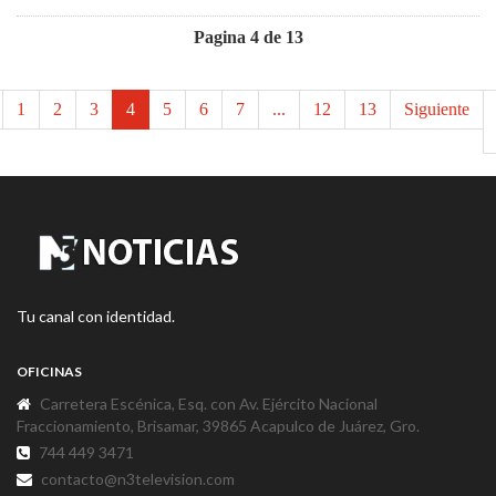
Pagina 4 de 13
1
2
3
4
5
6
7
...
12
13
Siguiente
Tu canal con identidad.
OFICINAS
Carretera Escénica, Esq. con Av. Ejército Nacional
Fraccionamiento, Brisamar, 39865 Acapulco de Juárez, Gro.
744 449 3471
contacto@n3television.com