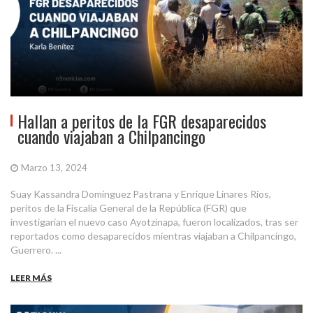
Hallan a peritos de la FGR desaparecidos
cuando viajaban a Chilpancingo
Marzo 13, 2024
Suay Kassandra Domínguez Pastrana y Enrique Linares Ríos,
peritos de la Fiscalía General de la República (FGR) que
investigarían el nuevo caso Ayotzinapa, fueron localizados, tras ser
reportados como desaparecidos mientras viajaban a Chilpancingo,
Guerrero. ...
LEER MÁS