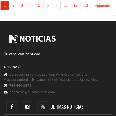
1
2
3
4
5
6
7
...
12
13
Siguiente
Tu canal con identidad.
OFICINAS
Carretera Escénica, Esq. con Av. Ejército Nacional
Fraccionamiento, Brisamar, 39865 Acapulco de Juárez, Gro.
744 449 3471
contacto@n3television.com
ULTIMAS NOTICIAS