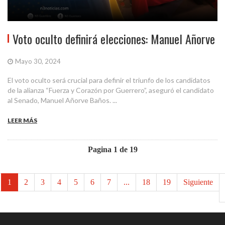
Voto oculto definirá elecciones: Manuel Añorve
Mayo 30, 2024
El voto oculto será crucial para definir el triunfo de los candidatos
de la alianza “Fuerza y Corazón por Guerrero”, aseguró el candidato
al Senado, Manuel Añorve Baños. ...
LEER MÁS
Pagina 1 de 19
1
2
3
4
5
6
7
...
18
19
Siguiente