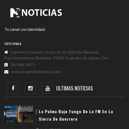
Tu canal con identidad.
OFICINAS
Carretera Escénica, Esq. con Av. Ejército Nacional
Fraccionamiento, Brisamar, 39865 Acapulco de Juárez, Gro.
744 449 3471
contacto@n3television.com
ULTIMAS NOTICIAS
La Palma Bajo Fuego De La FM En La
Sierra De Guerrero