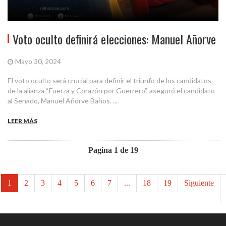
Voto oculto definirá elecciones: Manuel Añorve
Mayo 30, 2024
El voto oculto será crucial para definir el triunfo de los candidatos
de la alianza “Fuerza y Corazón por Guerrero”, aseguró el candidato
al Senado, Manuel Añorve Baños. ...
LEER MÁS
Pagina 1 de 19
1
2
3
4
5
6
7
...
18
19
Siguiente