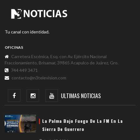
Tu canal con identidad.
OFICINAS
Carretera Escénica, Esq. con Av. Ejército Nacional
Fraccionamiento, Brisamar, 39865 Acapulco de Juárez, Gro.
744 449 3471
contacto@n3television.com
ULTIMAS NOTICIAS
La Palma Bajo Fuego De La FM En La
Sierra De Guerrero