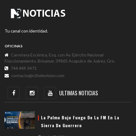
Tu canal con identidad.
OFICINAS
Carretera Escénica, Esq. con Av. Ejército Nacional
Fraccionamiento, Brisamar, 39865 Acapulco de Juárez, Gro.
744 449 3471
contacto@n3television.com
ULTIMAS NOTICIAS
La Palma Bajo Fuego De La FM En La
Sierra De Guerrero