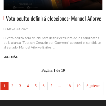
Voto oculto definirá elecciones: Manuel Añorve
Mayo 30, 2024
El voto oculto será crucial para definir el triunfo de los candidatos
de la alianza “Fuerza y Corazón por Guerrero”, aseguró el candidato
al Senado, Manuel Añorve Baños. ...
LEER MÁS
Pagina 1 de 19
1
2
3
4
5
6
7
...
18
19
Siguiente