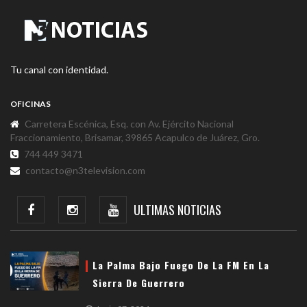
Tu canal con identidad.
OFICINAS
Carretera Escénica, Esq. con Av. Ejército Nacional
Fraccionamiento, Brisamar, 39865 Acapulco de Juárez, Gro.
744 449 3471
contacto@n3television.com
ULTIMAS NOTICIAS
La Palma Bajo Fuego De La FM En La
Sierra De Guerrero