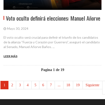
Voto oculto definirá elecciones: Manuel Añorve
Mayo 30, 2024
El voto oculto será crucial para definir el triunfo de los candidatos
de la alianza “Fuerza y Corazón por Guerrero”, aseguró el candidato
al Senado, Manuel Añorve Baños. ...
LEER MÁS
Pagina 1 de 19
1
2
3
4
5
6
7
...
18
19
Siguiente