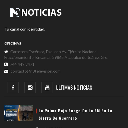
Tu canal con identidad.
OFICINAS
Carretera Escénica, Esq. con Av. Ejército Nacional
Fraccionamiento, Brisamar, 39865 Acapulco de Juárez, Gro.
744 449 3471
contacto@n3television.com
ULTIMAS NOTICIAS
La Palma Bajo Fuego De La FM En La
Sierra De Guerrero