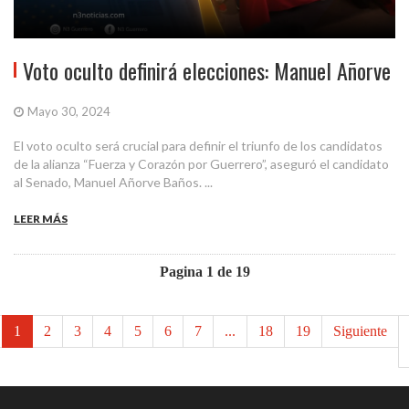
Voto oculto definirá elecciones: Manuel Añorve
Mayo 30, 2024
El voto oculto será crucial para definir el triunfo de los candidatos
de la alianza “Fuerza y Corazón por Guerrero”, aseguró el candidato
al Senado, Manuel Añorve Baños. ...
LEER MÁS
Pagina 1 de 19
1
2
3
4
5
6
7
...
18
19
Siguiente