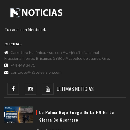
Tu canal con identidad.
OFICINAS
Carretera Escénica, Esq. con Av. Ejército Nacional
Fraccionamiento, Brisamar, 39865 Acapulco de Juárez, Gro.
744 449 3471
contacto@n3television.com
ULTIMAS NOTICIAS
La Palma Bajo Fuego De La FM En La
Sierra De Guerrero