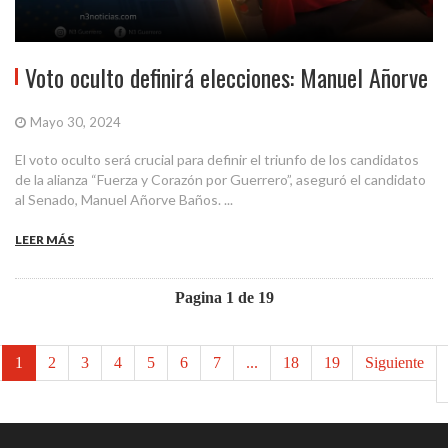
Voto oculto definirá elecciones: Manuel Añorve
Mayo 30, 2024
El voto oculto será crucial para definir el triunfo de los candidatos
de la alianza “Fuerza y Corazón por Guerrero”, aseguró el candidato
al Senado, Manuel Añorve Baños. ...
LEER MÁS
Pagina 1 de 19
1
2
3
4
5
6
7
...
18
19
Siguiente