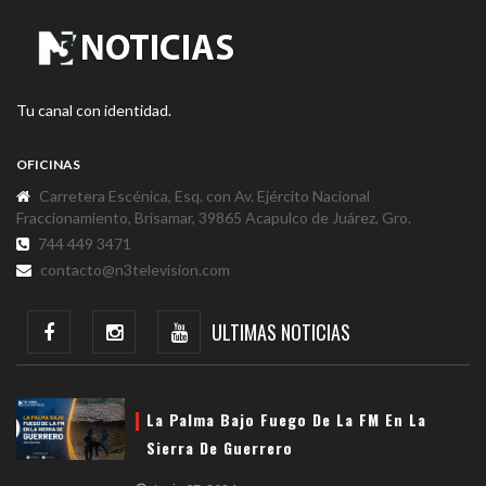
Tu canal con identidad.
OFICINAS
Carretera Escénica, Esq. con Av. Ejército Nacional
Fraccionamiento, Brisamar, 39865 Acapulco de Juárez, Gro.
744 449 3471
contacto@n3television.com
ULTIMAS NOTICIAS
La Palma Bajo Fuego De La FM En La
Sierra De Guerrero