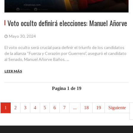
Voto oculto definirá elecciones: Manuel Añorve
Mayo 30, 2024
El voto oculto será crucial para definir el triunfo de los candidatos
de la alianza “Fuerza y Corazón por Guerrero”, aseguró el candidato
al Senado, Manuel Añorve Baños. ...
LEER MÁS
Pagina 1 de 19
1
2
3
4
5
6
7
...
18
19
Siguiente