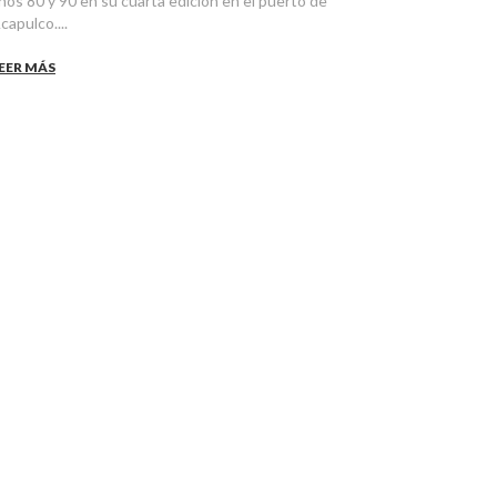
ños 80 y 90 en su cuarta edición en el puerto de
capulco....
EER MÁS