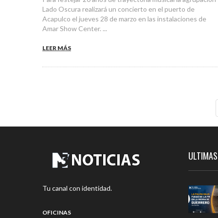
Lado Oscura realizará un concierto en el puerto de
Acapulco el jueves 28 de marzo en las instalaciones de
Amar Show Center. ...
LEER MÁS
ULTIMAS
Tu canal con identidad.
OFICINAS