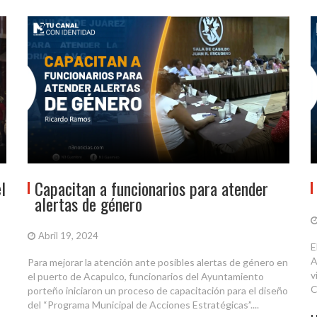
l
Capacitan a funcionarios para atender
alertas de género
Abril 19, 2024
E
A
Para mejorar la atención ante posibles alertas de género en
v
el puerto de Acapulco, funcionarios del Ayuntamiento
C
porteño iniciaron un proceso de capacitación para el diseño
del “Programa Municipal de Acciones Estratégicas”....