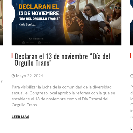
Declaran el 13 de noviembre “Día del
Orgullo Trans”
Mayo 29, 2024
 y
Para visibilizar la lucha de la comunidad de la diversidad
P
sexual, el Congreso local aprobó la reforma con la que se
d
establece el 13 de noviembre como el Día Estatal del
l
Orgullo Trans....
C
i
c
LEER MÁS
L