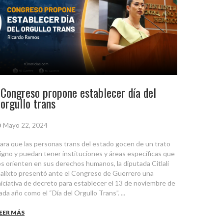
Congreso propone establecer día del
orgullo trans
Mayo 22, 2024
ara que las personas trans del estado gocen de un trato
igno y puedan tener instituciones y áreas específicas que
os orienten en sus derechos humanos, la diputada Citlali
alixto presentó ante el Congreso de Guerrero una
niciativa de decreto para establecer el 13 de noviembre de
ada año como el “Día del Orgullo Trans”. ...
EER MÁS