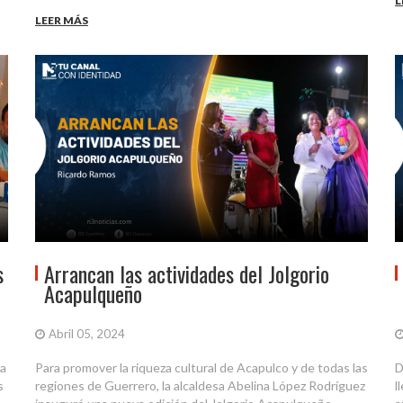
L
LEER MÁS
s
Arrancan las actividades del Jolgorio
Acapulqueño
Abril 05, 2024
ta
Para promover la riqueza cultural de Acapulco y de todas las
D
s
regiones de Guerrero, la alcaldesa Abelina López Rodríguez
l