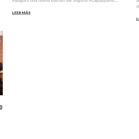
inauguró una nueva edición del Jolgorio Acapulqueño....
a
A
LEER MÁS
L
o