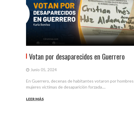
Votan por desaparecidos en Guerrero
Junio 05, 2024
En Guerrero, decenas de habitantes votaron por hombres
mujeres víctimas de desaparición forzada....
LEER MÁS