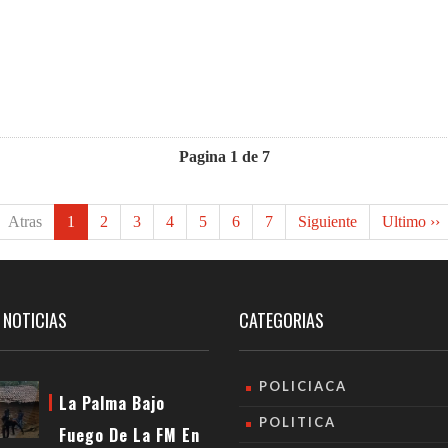
Pagina 1 de 7
Atras
1
2
3
4
5
6
7
Siguiente
Ultimo ››
 NOTICIAS
CATEGORIAS
POLICIACA
La Palma Bajo
POLITICA
Fuego De La FM En