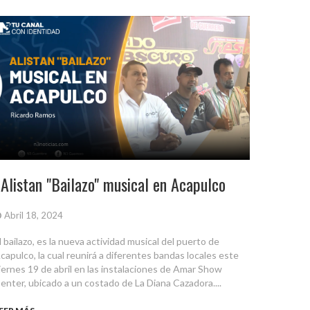
Alistan "Bailazo" musical en Acapulco
Abril 18, 2024
l bailazo, es la nueva actividad musical del puerto de
capulco, la cual reunirá a diferentes bandas locales este
iernes 19 de abril en las instalaciones de Amar Show
enter, ubicado a un costado de La Diana Cazadora....