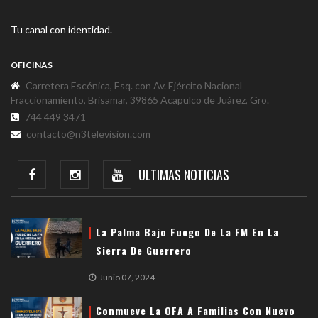
Tu canal con identidad.
OFICINAS
Carretera Escénica, Esq. con Av. Ejército Nacional
Fraccionamiento, Brisamar, 39865 Acapulco de Juárez, Gro.
744 449 3471
contacto@n3television.com
ULTIMAS NOTICIAS
La Palma Bajo Fuego De La FM En La
Sierra De Guerrero
Junio 07, 2024
Conmueve La OFA A Familias Con Nuevo