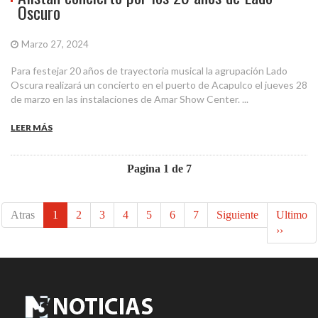
Oscuro
Marzo 27, 2024
Para festejar 20 años de trayectoria musical la agrupación Lado
Oscura realizará un concierto en el puerto de Acapulco el jueves 28
de marzo en las instalaciones de Amar Show Center. ...
LEER MÁS
Pagina 1 de 7
Atras
1
2
3
4
5
6
7
Siguiente
Ultimo
››