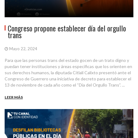
Congreso propone establecer día del orgullo
trans
Mayo 22, 2024
Para que las personas trans del estado gocen de un trato digno y
puedan tener instituciones y áreas específicas que los orienten en
sus derechos humanos, la diputada Citlali Calixto presentó ante el
Congreso de Guerrero una iniciativa de decreto para establecer el
13 de noviembre de cada año como el “Día del Orgullo Trans”. ...
LEER MÁS