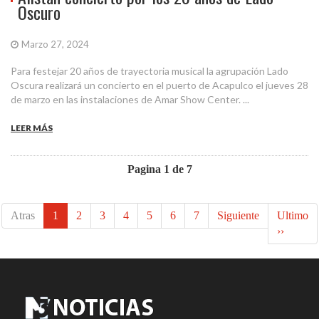
Oscuro
Marzo 27, 2024
Para festejar 20 años de trayectoria musical la agrupación Lado
Oscura realizará un concierto en el puerto de Acapulco el jueves 28
de marzo en las instalaciones de Amar Show Center. ...
LEER MÁS
Pagina 1 de 7
Atras
1
2
3
4
5
6
7
Siguiente
Ultimo
››