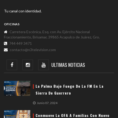
Tu canal con identidad.
OFICINAS
Carretera Escénica, Esq. con Av. Ejército Nacional
Fraccionamiento, Brisamar, 39865 Acapulco de Juárez, Gro.
744 449 3471
contacto@n3television.com
ULTIMAS NOTICIAS
La Palma Bajo Fuego De La FM En La
Sierra De Guerrero
Junio 07, 2024
Conmueve La OFA A Familias Con Nuevo