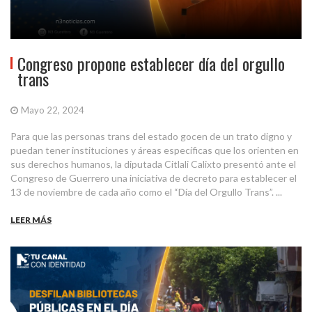
Congreso propone establecer día del orgullo
trans
Mayo 22, 2024
Para que las personas trans del estado gocen de un trato digno y
puedan tener instituciones y áreas específicas que los orienten en
sus derechos humanos, la diputada Citlali Calixto presentó ante el
Congreso de Guerrero una iniciativa de decreto para establecer el
13 de noviembre de cada año como el “Día del Orgullo Trans”. ...
LEER MÁS