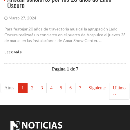
Oscuro
Marzo 27, 2024
Para festejar 20 años de trayectoria musical la agrupación Lado
Oscura realizará un concierto en el puerto de Acapulco el jueves 28
de marzo en las instalaciones de Amar Show Center. ...
LEER MÁS
Pagina 1 de 7
Atras
1
2
3
4
5
6
7
Siguiente
Ultimo
››