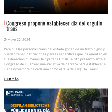
Congreso propone establecer día del orgullo
trans
Mayo 22, 2024
Para que las personas trans del estado gocen de un trato digno y
puedan tener instituciones y áreas específicas que los orienten en
sus derechos humanos, la diputada Citlali Calixto presentó ante el
Congreso de Guerrero una iniciativa de decreto para establecer el
13 de noviembre de cada año como el “Día del Orgullo Trans”. ...
LEER MÁS