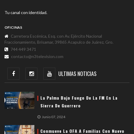
Tu canal con identidad.
OFICINAS
Carretera Escénica, Esq. con Av. Ejército Nacional
Fraccionamiento, Brisamar, 39865 Acapulco de Juárez, Gro.
744 449 3471
contacto@n3television.com
ULTIMAS NOTICIAS
La Palma Bajo Fuego De La FM En La
Sierra De Guerrero
Junio 07, 2024
Conmueve La OFA A Familias Con Nuevo