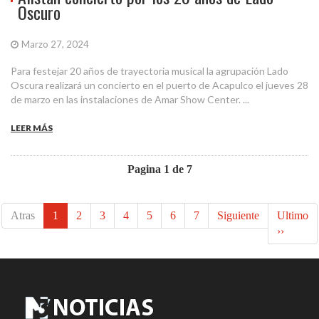
Oscuro
Marzo 27, 2024
Para festejar 20 años de trayectoria musical la agrupación Lado
Oscura realizará un concierto en el puerto de Acapulco el jueves 28
de marzo en las instalaciones de Amar Show Center. ...
LEER MÁS
Pagina 1 de 7
Atras
1
2
3
4
5
6
7
Siguiente
Ultimo
››