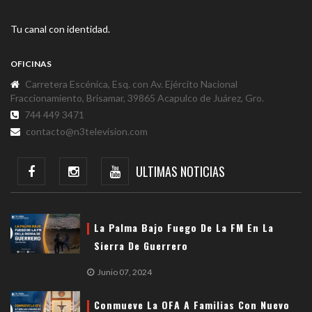
Tu canal con identidad.
OFICINAS
Carretera Escénica, Esq. con Av. Ejército Nacional
Fraccionamiento, Brisamar, 39865 Acapulco de Juárez, Gro.
744 449 3471
contacto@n3television.com
ULTIMAS NOTICIAS
La Palma Bajo Fuego De La FM En La
Sierra De Guerrero
Junio 07, 2024
Conmueve La OFA A Familias Con Nuevo