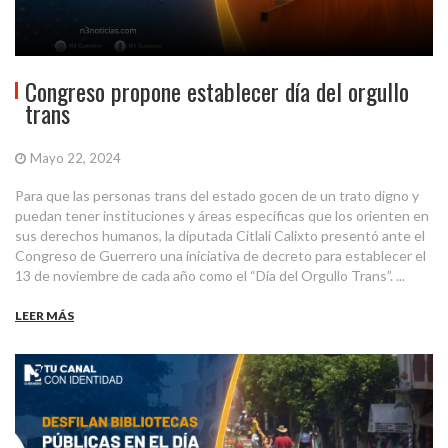
Congreso propone establecer día del orgullo
trans
Mayo 22, 2024
Para que las personas trans del estado gocen de un trato digno y
puedan tener instituciones y áreas específicas que los orienten en
sus derechos humanos, la diputada Citlali Calixto presentó ante el
Congreso de Guerrero una iniciativa de decreto para establecer el
13 de noviembre de cada año como el “Día del Orgullo Trans”. ...
LEER MÁS