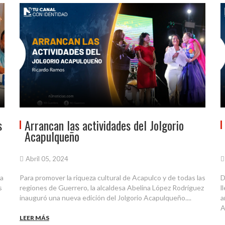
s
Arrancan las actividades del Jolgorio
Acapulqueño
Abril 05, 2024
ta
Para promover la riqueza cultural de Acapulco y de todas las
D
s
regiones de Guerrero, la alcaldesa Abelina López Rodríguez
l
inauguró una nueva edición del Jolgorio Acapulqueño....
a
A
LEER MÁS