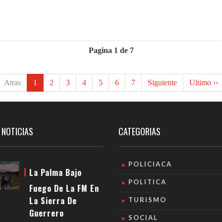
Pagina 1 de 7
Atras
1
2
3
4
5
6
7
Siguiente
Ultimo ››
 NOTICIAS
CATEGORIAS
POLICIACA
La Palma Bajo
POLITICA
Fuego De La FM En
La Sierra De
TURISMO
Guerrero
SOCIAL