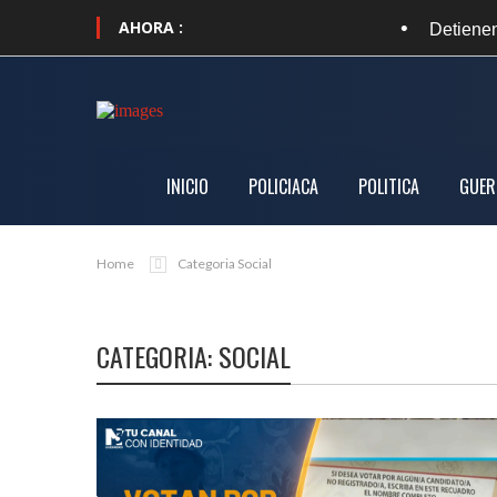
AHORA :
•
Detienen a Ángel Aguirre; lo
INICIO
POLICIACA
POLITICA
GUER
Home
Categoria Social
CATEGORIA: SOCIAL