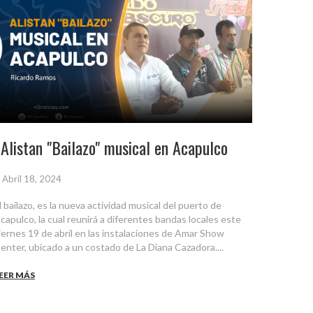
Alistan "Bailazo" musical en Acapulco
Abril 18, 2024
l bailazo, es la nueva actividad musical del puerto de
capulco, la cual reunirá a diferentes bandas locales este
iernes 19 de abril en las instalaciones de Amar Show
enter, ubicado a un costado de La Diana Cazadora....
EER MÁS