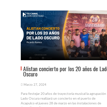
Alistan concierto por los 20 años de Lad
Oscuro
Marzo 27, 2024
Para festejar 20 años de trayectoria musical la agrupación
Lado Oscura realizará un concierto en el puerto de
Acapulco el jueves 28 de marzo en las instalaciones de