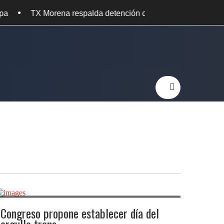
•
espalda detención de Ángel Aguirre por caso Ayotzinapa
Congreso propone establecer día del