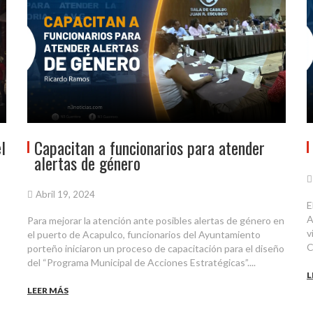
l
Capacitan a funcionarios para atender
alertas de género
Abril 19, 2024
E
A
Para mejorar la atención ante posibles alertas de género en
v
el puerto de Acapulco, funcionarios del Ayuntamiento
C
porteño iniciaron un proceso de capacitación para el diseño
del “Programa Municipal de Acciones Estratégicas”....
L
LEER MÁS