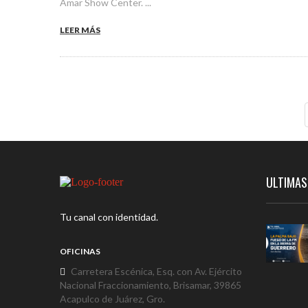
Amar Show Center. ...
LEER MÁS
ULTIMAS
Tu canal con identidad.
OFICINAS
Carretera Escénica, Esq. con Av. Ejército
Nacional Fraccionamiento, Brisamar, 39865
Acapulco de Juárez, Gro.