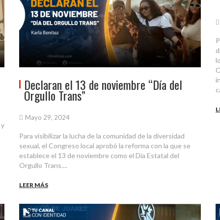
P
d
l
C
i
Declaran el 13 de noviembre “Día del
c
Orgullo Trans”
L
Mayo 29, 2024
 y
Para visibilizar la lucha de la comunidad de la diversidad
sexual, el Congreso local aprobó la reforma con la que se
establece el 13 de noviembre como el Día Estatal del
Orgullo Trans....
LEER MÁS