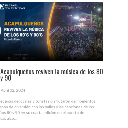
Acapulqueños reviven la música de los 80
y 90
Abril 02, 2024
ecenas de locales y turistas disfrutaron de momentos
lenos de diversión con los bailes y las canciones de los
ños 80 y 90 en su cuarta edición en el puerto de
capulco....