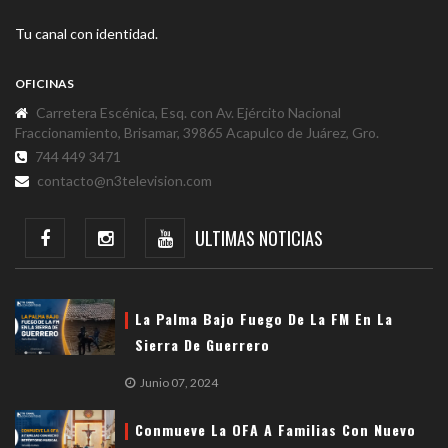
Tu canal con identidad.
OFICINAS
Carretera Escénica, Esq. con Av. Ejército Nacional
Fraccionamiento, Brisamar, 39865 Acapulco de Juárez, Gro.
744 449 3471
contacto@n3television.com
ULTIMAS NOTICIAS
La Palma Bajo Fuego De La FM En La
Sierra De Guerrero
Junio 07, 2024
Conmueve La OFA A Familias Con Nuevo