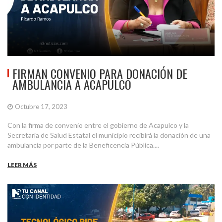
FIRMAN CONVENIO PARA DONACIÓN DE
AMBULANCIA A ACAPULCO
Octubre 17, 2023
Con la firma de convenio entre el gobierno de Acapulco y la
Secretaría de Salud Estatal el municipio recibirá la donación de una
ambulancia por parte de la Beneficencia Pública....
LEER MÁS