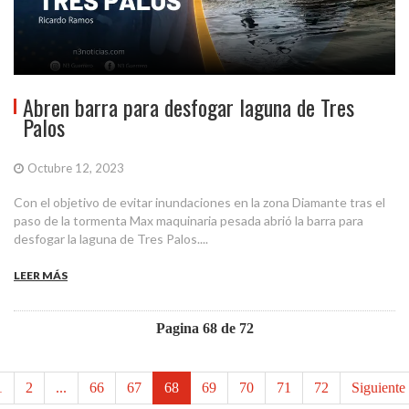
Abren barra para desfogar laguna de Tres
Palos
Octubre 12, 2023
Con el objetivo de evitar inundaciones en la zona Diamante tras el
paso de la tormenta Max maquinaria pesada abrió la barra para
desfogar la laguna de Tres Palos....
LEER MÁS
Pagina 68 de 72
1
2
...
66
67
68
69
70
71
72
Siguiente