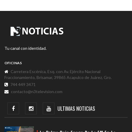
Tu canal con identidad.
OFICINAS
Carretera Escénica, Esq. con Av. Ejército Nacional
Fraccionamiento, Brisamar, 39865 Acapulco de Juárez, Gro.
744 449 3471
contacto@n3television.com
ULTIMAS NOTICIAS