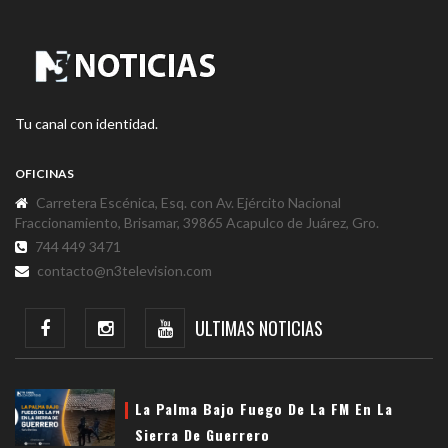
Tu canal con identidad.
OFICINAS
Carretera Escénica, Esq. con Av. Ejército Nacional
Fraccionamiento, Brisamar, 39865 Acapulco de Juárez, Gro.
744 449 3471
contacto@n3television.com
ULTIMAS NOTICIAS
La Palma Bajo Fuego De La FM En La
Sierra De Guerrero