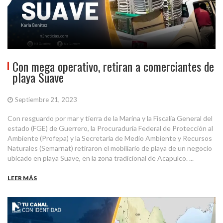
Con mega operativo, retiran a comerciantes de
playa Suave
Septiembre 21, 2023
Con resguardo por mar y tierra de la Marina y la Fiscalía General del
estado (FGE) de Guerrero, la Procuraduría Federal de Protección al
Ambiente (Profepa) y la Secretaría de Medio Ambiente y Recursos
Naturales (Semarnat) retiraron el mobiliario de playa de un negocio
ubicado en playa Suave, en la zona tradicional de Acapulco. ...
LEER MÁS