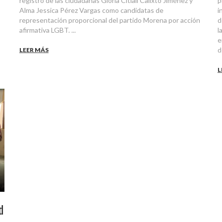
registro de las ciudadanas Gloria Citlali Calixto Jiménez y
p
Alma Jessica Pérez Vargas como candidatas de
i
representación proporcional del partido Morena por acción
d
afirmativa LGBT. ...
l
e
d
LEER MÁS
L
d