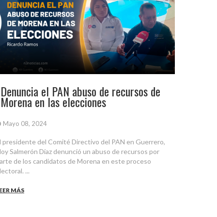
Denuncia el PAN abuso de recursos de
Morena en las elecciones
Mayo 08, 2024
l presidente del Comité Directivo del PAN en Guerrero,
loy Salmerón Díaz denunció un abuso de recursos por
arte de los candidatos de Morena en este proceso
lectoral. ...
EER MÁS