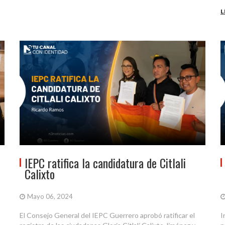
L
IEPC ratifica la candidatura de Citlali
Calixto
Mayo 06, 2024
ó
El Consejo General del IEPC Guerrero aprobó ratificar el
I