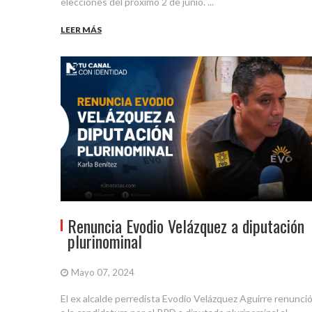
elecciones del próximo 2 de junio. ...
LEER MÁS
Renuncia Evodio Velázquez a diputación
plurinominal
Mayo 07, 2024
El ex alcalde perredista Evodio Velázquez Aguirre renunci