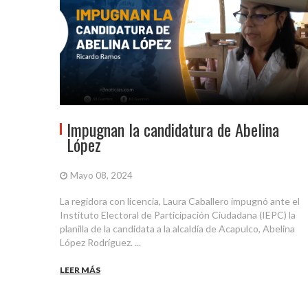
Impugnan la candidatura de Abelina
López
Mayo 08, 2024
La regidora con licencia, Laura Caballero impugnó ante el
Instituto Electoral de Participación Ciudadana (IEPC) la
planilla de la candidata a la alcaldía de Acapulco, Abelina
López Rodríguez. ...
LEER MÁS