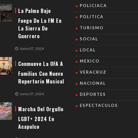
POLICIACA
La Palma Bajo
POLITICA
Fuego De La FM En
La Sierra De
TURISMO
Guerrero
SOCIAL
Junio 07, 2024
LOCAL
MEXICO
Conmueve La OFA A
VERACRUZ
Familias Con Nuevo
Repertorio Musical
NACIONAL
Junio 07, 2024
DEPORTES
ESPECTACULOS
Marcha Del Orgullo
LGBT+ 2024 En
Acapulco