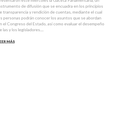
resentaron este miércoles la Gaceta Parlamentaria, un
nstrumento de difusión que se encuadra en los principios
e transparencia y rendición de cuentas, mediante el cual
as personas podrán conocer los asuntos que se abordan
n el Congreso del Estado, así como evaluar el desempeño
e las y los legisladores....
EER MÁS