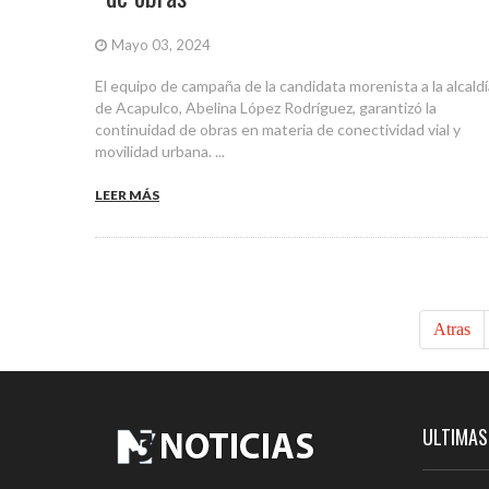
Mayo 03, 2024
El equipo de campaña de la candidata morenista a la alcaldí
de Acapulco, Abelina López Rodríguez, garantizó la
continuidad de obras en materia de conectividad vial y
movilidad urbana. ...
LEER MÁS
Atras
ULTIMAS