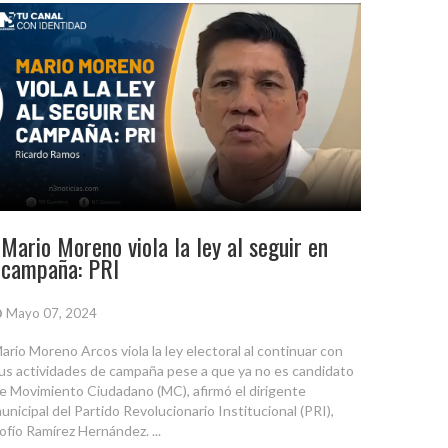
Mario Moreno viola la ley al seguir en
campaña: PRI
Mayo 07, 2024
ario Moreno Arcos viola la ley electoral al continuar con
us actividades de campaña pese a que ya no es candidato
e Movimiento Ciudadano (MC), afirmó el dirigente
unicipal del Partido Revolucionario Institucional (PRI),
ofío Ramírez Hernández. ...