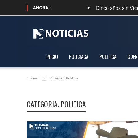
AHORA :
•
Cinco años sin Vicente; exigen ejecutar 
INICIO
POLICIACA
POLITICA
GUER
Home
Categoria Politica
CATEGORIA: POLITICA