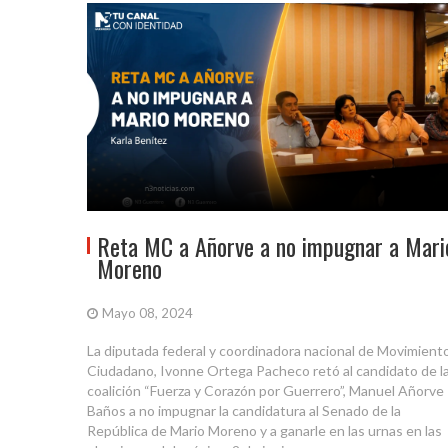
Reta MC a Añorve a no impugnar a Mari
Moreno
Mayo 08, 2024
La diputada federal y coordinadora nacional de Movimient
Ciudadano, Ivonne Ortega Pacheco retó al candidato de l
coalición “Fuerza y Corazón por Guerrero”, Manuel Añorve
Baños a no impugnar la candidatura al Senado de la
República de Mario Moreno y a ganarle en las urnas en las