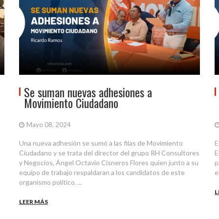
Se suman nuevas adhesiones a
Movimiento Ciudadano
Mayo 08, 2024
Una nueva adhesión se sumó a las filas de Movimiento
E
Ciudadano y se trata del director del grupo RH Consultores
E
y Negocios, Ángel Octavio Cisneros Flores quien junto a su
p
equipo de trabajo respaldaran a los candidatos de este
e
organismo político. ...
L
LEER MÁS