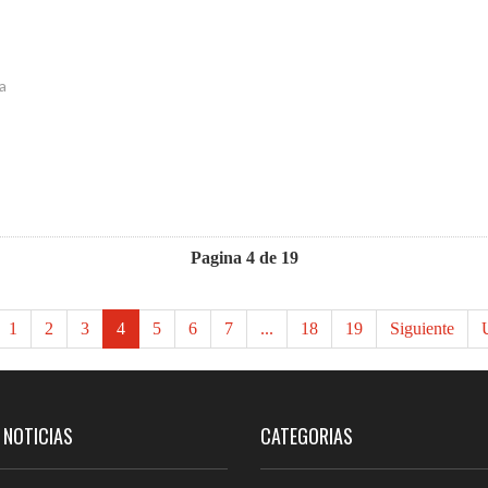
a
Pagina 4 de 19
1
2
3
4
5
6
7
...
18
19
Siguiente
U
 NOTICIAS
CATEGORIAS