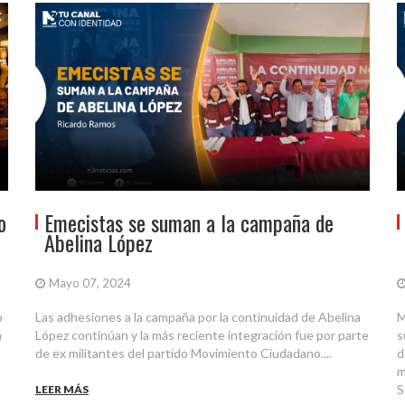
o
Emecistas se suman a la campaña de
Abelina López
Mayo 07, 2024
o
Las adhesiones a la campaña por la continuidad de Abelina
M
a
López continúan y la más reciente integración fue por parte
s
de ex militantes del partido Movimiento Ciudadano....
d
m
S
LEER MÁS