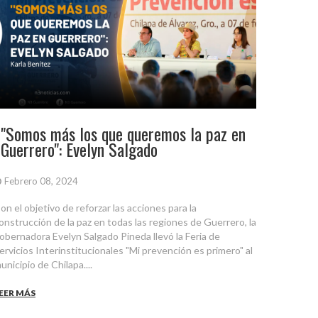
"Somos más los que queremos la paz en
Guerrero": Evelyn Salgado
Febrero 08, 2024
on el objetivo de reforzar las acciones para la
onstrucción de la paz en todas las regiones de Guerrero, la
obernadora Evelyn Salgado Pineda llevó la Feria de
ervicios Interinstitucionales "Mi prevención es primero" al
unicipio de Chilapa....
EER MÁS