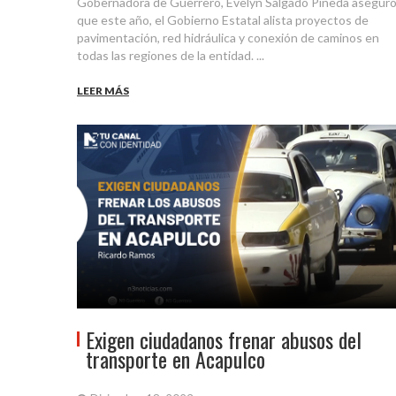
Gobernadora de Guerrero, Evelyn Salgado Pineda asegur
que este año, el Gobierno Estatal alista proyectos de
pavimentación, red hidráulica y conexión de caminos en
todas las regiones de la entidad. ...
LEER MÁS
Exigen ciudadanos frenar abusos del
transporte en Acapulco