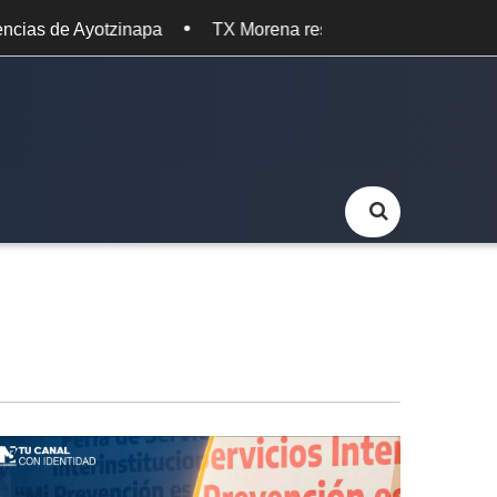
TX Morena respalda detención de Ángel Aguirre por caso Ay