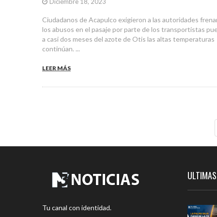
Diciembre 18, 2023
Ciudadanos de Acapulco exigieron a las autoridades frena
los abusos en el pasaje por parte de los transportistas pu
a casi dos meses del azote de Otis las altas temperaturas
continúan. ...
LEER MÁS
ULTIMAS
Tu canal con identidad.