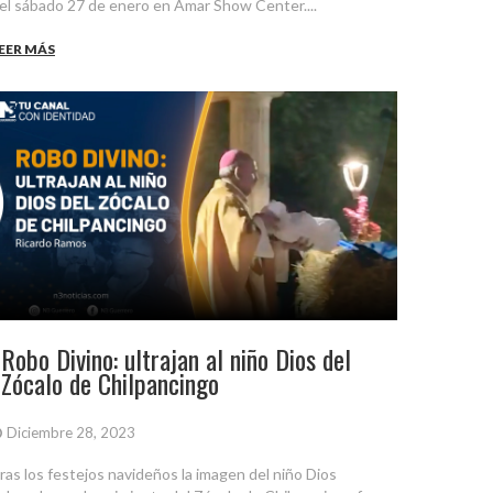
el sábado 27 de enero en Amar Show Center....
EER MÁS
Robo Divino: ultrajan al niño Dios del
Zócalo de Chilpancingo
Diciembre 28, 2023
ras los festejos navideños la imagen del niño Dios