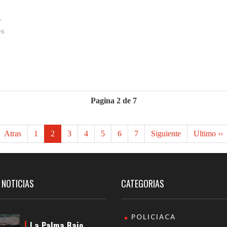
r
es
Pagina 2 de 7
Atras
1
2
3
4
5
6
7
Siguiente
Ultimo ››
 NOTICIAS
CATEGORIAS
POLICIACA
La Palma Bajo