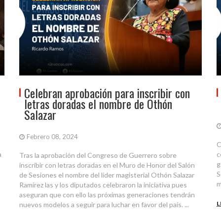
Celebran aprobación para inscribir con
letras doradas el nombre de Othón
Salazar
Febrero 08, 2024
s
C
a
c
Tras la aprobación del Congreso de Guerrero sobre
g
inscribir con letras doradas en el Muro de Honor del Salón
S
de Sesiones el nombre del líder magisterial Othón Salazar
m
Ramírez las y los diputados celebraron la iniciativa pues
aseguran que con ello las próximas generaciones tendrán
L
nuevos modelos a seguir para luchar en favor del país. ...