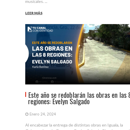
musicales. ...
LEER MÁS
Este año se redoblarán las obras en las 
regiones: Evelyn Salgado
Enero 24, 2024
Al encabezar la entrega de distintas obras en Iguala, la