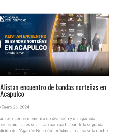
Alistan encuentro de bandas norteñas en
Acapulco
Enero 26, 2024
ara ofrecer un momento de diversión y de algarabía
andas musicales se alistan para participar de la segunda
dición del “Agarrón Norteño”, próximo a realizarse la noche