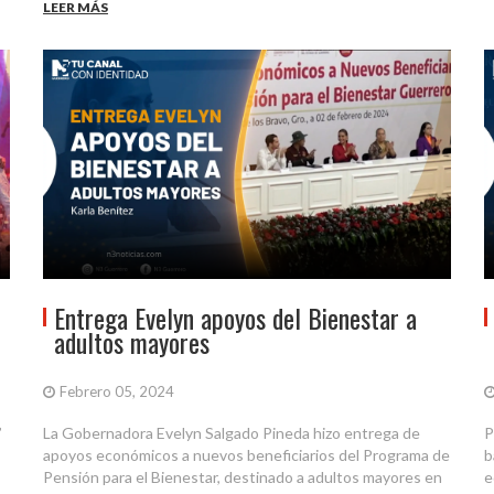
LEER MÁS
Entrega Evelyn apoyos del Bienestar a
adultos mayores
Febrero 05, 2024
”
La Gobernadora Evelyn Salgado Pineda hizo entrega de
P
apoyos económicos a nuevos beneficiarios del Programa de
b
Pensión para el Bienestar, destinado a adultos mayores en
e