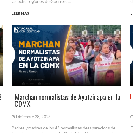
las ocho regiones de Guerrero....
d
LEER MÁS
L
8
Marchan normalistas de Ayotzinapa en la
CDMX
Diciembre 28, 2023
Padres y madres de los 43 normalistas desaparecidos de
T